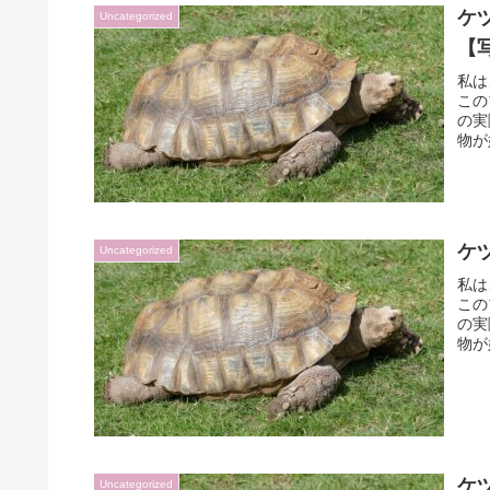
ケ
Uncategorized
【
私は
この
の実
物が
ケ
Uncategorized
私は
この
の実
物が
ケ
Uncategorized