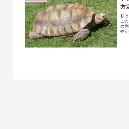
方
私は
この
の実
物が