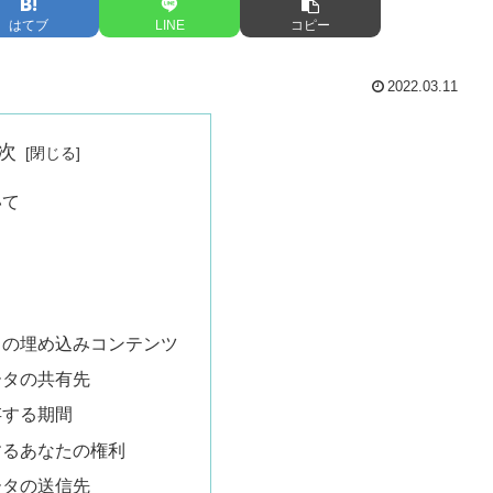
はてブ
LINE
コピー
2022.03.11
次
いて
らの埋め込みコンテンツ
ータの共有先
存する期間
するあなたの権利
ータの送信先